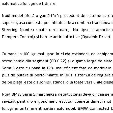
automat cu funcţie de frânare.
Noul model oferă o gamă fără precedent de sisteme care 
superior, aşa cum este posiblitatea de a combina tracţiunea 
Steering (puntea spate directoare). Nu lipsesc amortizo
Dampers Control) şi barele antirului active (Dynamic Drive).
Cu până la 100 kg mai uşor, în ciuda extinderii de echipam
aerodinamic din segment (CD 0,22) şi o gamă largă de si
Seria 5 este cu până la 12% mai eficient faţă de modelele g
plus de putere şi performanţe. În plus, sistemul de reglare a
de pe piaţă, este disponibil standard la toate versiunile diese
Noul BMW Seria 5 marchează debutul celei de-a cincea gene
revizuit pentru o ergonomie crescută. Icoanele din ecranul p
funcţii entertainment, setări automobil, BMW Connected Dr