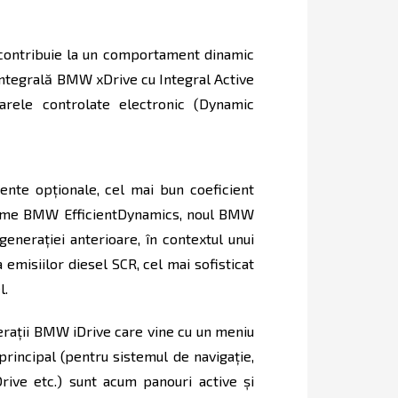
contribuie la un comportament dinamic
integrală BMW xDrive cu Integral Active
arele controlate electronic (Dynamic
ente opţionale, cel mai bun coeficient
steme BMW EfficientDynamics, noul BMW
eneraţiei anterioare, în contextul unui
 emisiilor diesel SCR, cel mai sofisticat
l.
raţii BMW iDrive care vine cu un meniu
rincipal (pentru sistemul de navigaţie,
ive etc.) sunt acum panouri active şi