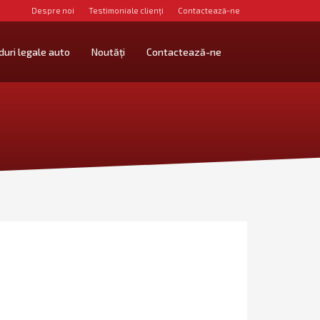
Despre noi
Testimoniale clienți
Contactează-ne
duri legale auto
Noutăți
Contactează-ne