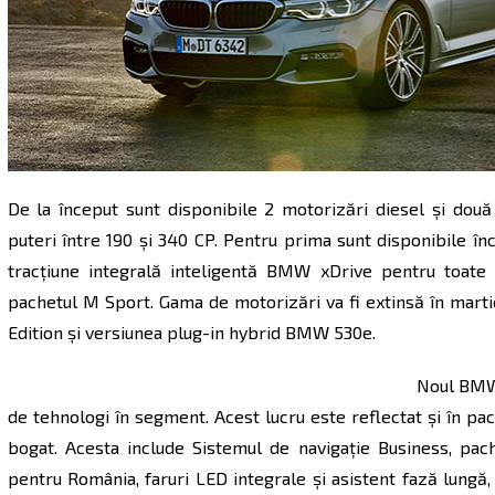
De la început sunt disponibile 2 motorizări diesel şi două b
puteri între 190 şi 340 CP. Pentru prima sunt disponibile în
tracţiune integrală inteligentă BMW xDrive pentru toate
pachetul M Sport. Gama de motorizări va fi extinsă în mar
Edition şi versiunea plug-in hybrid BMW 530e.
Noul BMW 
de tehnologi în segment. Acest lucru este reflectat şi în pa
bogat. Acesta include Sistemul de navigaţie Business, pa
pentru România, faruri LED integrale şi asistent fază lungă, 