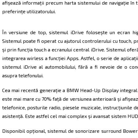
afişează informaţii precum harta sistemului de navigaţie în 
preferinţe utilizatorului.
În versiune de top, sistemul iDrive foloseşte un ecran hig
Sistemul poate fi operat cu ajutorul controlerului cu touch, 
şi prin funcţia touch a ecranului central iDrive. Sistemul oferă
integrarea wirless a funcţiei Apps. Astfel, o serie de aplicaţi
sistemul iDrive al automobilului, fără a fi nevoie de o co
asupra telefonului.
Cea mai recentă generaţie a BMW Head-Up Display integral c
este mai mare cu 70% faţă de versiunea anterioară şi afişează
telefonice, posturile radio, piesele muzicale, instrucţiunile d
asistenţă. Este astfel cel mai complex şi avansat sistem HU
Disponibil opţional, sistemul de sonorizare surround Bowe