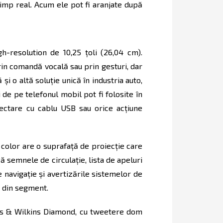
timp real. Acum ele pot fi aranjate după
h-resolution de 10,25 ţoli (26,04 cm).
prin comandă vocală sau prin gesturi, dar
 şi o altă soluţie unică în industria auto,
i de pe telefonul mobil pot fi folosite în
nectare cu cablu USB sau orice acţiune
olor are o suprafaţă de proiecţie care
 semnele de circulaţie, lista de apeluri
e navigaţie şi avertizările sistemelor de
D din segment.
rs & Wilkins Diamond, cu tweetere dom