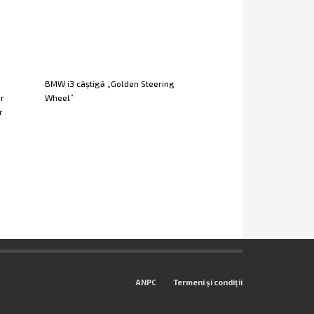
BMW i3 câştigă „Golden Steering
or
Wheel”
r
ANPC
Termeni și condiții