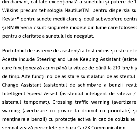
din diamant, calitate excepţională a sunetului şi putere de 
Wilkins precum tehnologia NautilusTM, pentru dispersia sun
Kevlar® pentru sunete medii clare şi două subwoofere centr
şi BMW Seria 7 sunt singurele modele din lume care folose
pentru o claritate a sunetului de neegalat.
Portofoliul de sisteme de asistenţă a fost extins şi este ce
Acesta include Steering and Lane Keeping Assistant (asiste
care funcţionează acum până la viteze de până la 210 km/h ş
de timp. Alte funcţii noi de asistare sunt alături de asistentu
Change Assistant (asistentul de schimbare a benzii, rea
Intelligent Speed Assist (asistentul inteligent de viteză /
sistemul tempomat), Crossing traffic warning (avertizare p
warning (avertizare cu privire la drumul cu prioritate) ş
menţinere a benzii) cu protecţie activă în caz de coliziun
semnalizează pericolele pe baza Car2X Communication.