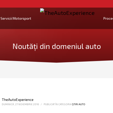
Servicii Motorsport
Proce
Noutăți din domeniul auto
TheAutoExperience
DUMINICĂ, 27 NOIEMBRIE 2016
/
PUBLICAT ÎN CATEGORIA
ȘTIRI AUTO