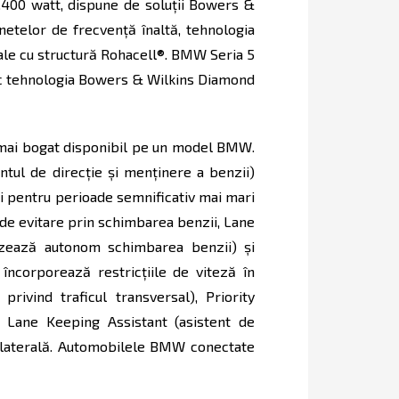
1.400 watt, dispune de soluţii Bowers &
etelor de frecvenţă înaltă, tehnologia
ale cu structură Rohacell®. BMW Seria 5
sc tehnologia Bowers & Wilkins Diamond
l mai bogat disponibil pe un model BMW.
ntul de direcţie şi menţinere a benzii)
i pentru perioade semnificativ mai mari
l de evitare prin schimbarea benzii, Lane
lizează autonom schimbarea benzii) şi
 încorporează restricţiile de viteză în
rivind traficul transversal), Priority
i Lane Keeping Assistant (asistent de
e laterală. Automobilele BMW conectate