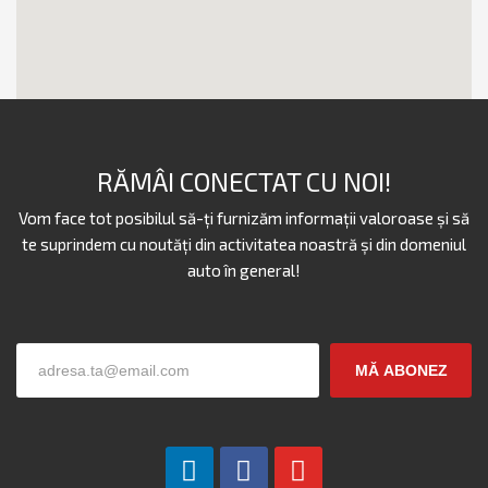
RĂMÂI CONECTAT CU NOI!
Vom face tot posibilul să-ți furnizăm informații valoroase și să
te suprindem cu noutăți din activitatea noastră și din domeniul
auto în general!
TheAutoExperience România
MĂ ABONEZ
Suntem o echipă de specialiști din domeniul auto, care
ne-am dedicat cariera dezvoltării serviciilor premium în
domeniul auto.