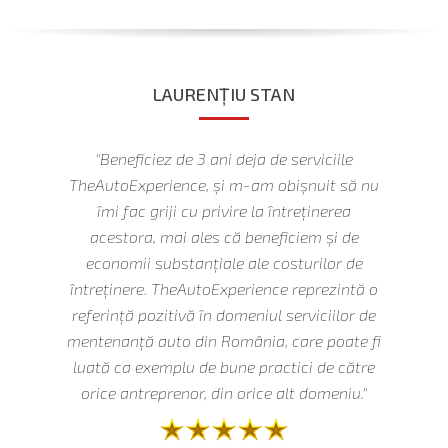
LAURENȚIU STAN
iile
"Beneficiez de 3 ani deja de serviciile
"Vo
la
TheAutoExperience, și m-am obișnuit să nu
în
it că
îmi fac griji cu privire la întreținerea
vre
 Iar
acestora, mai ales că beneficiem și de
Astf
fără
economii substanțiale ale costurilor de
e
întreținere. TheAutoExperience reprezintă o
u
referință pozitivă în domeniul serviciilor de
The
-ul
mentenanță auto din România, care poate fi
pen
luată ca exemplu de bune practici de către
într
 veți
orice antreprenor, din orice alt domeniu."
m,
pr